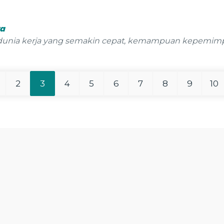
ya
 dunia kerja yang semakin cepat, kemampuan kepemimpin
2
3
4
5
6
7
8
9
10
iness Training
IT Training