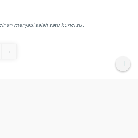
an menjadi salah satu kunci su . .
›
Address