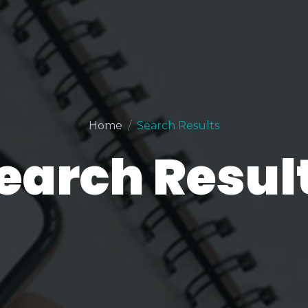
Home
Search Results
earch Resul