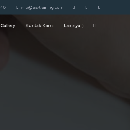
640
info@ais-training.com
Gallery
Kontak Kami
Lainnya